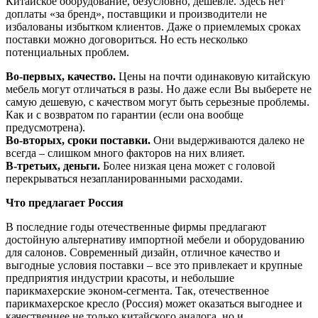
Китайское оборудование, безусловно, дешевле. Здесь нет
доплаты «за бренд», поставщики и производители не
избалованы избытком клиентов. Даже о приемлемых сроках
поставки можно договориться. Но есть несколько
потенциальных проблем.
Во-первых, качество.
Цены на почти одинаковую китайскую
мебель могут отличаться в разы. Но даже если Вы выберете не
самую дешевую, с качеством могут быть серьезные проблемы.
Как и с возвратом по гарантии (если она вообще
предусмотрена).
Во-вторых,
сроки поставки.
Они выдерживаются далеко не
всегда – слишком много факторов на них влияет.
В-третьих, деньги.
Более низкая цена может с головой
перекрываться незапланированными расходами.
Что предлагает Россия
В последние годы отечественные фирмы предлагают
достойную альтернативу импортной мебели и оборудованию
для салонов. Современный дизайн, отличное качество и
выгодные условия поставки – все это привлекает и крупные
предприятия индустрии красоты, и небольшие
парикмахерские эконом-сегмента. Так, отечественное
парикмахерское кресло (Россия) может оказаться выгоднее и
качественнее не только китайского аналога, но и