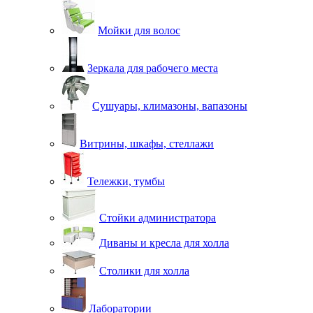
Мойки для волос
Зеркала для рабочего места
Сушуары, климазоны, вапазоны
Витрины, шкафы, стеллажи
Тележки, тумбы
Стойки администратора
Диваны и кресла для холла
Столики для холла
Лаборатории