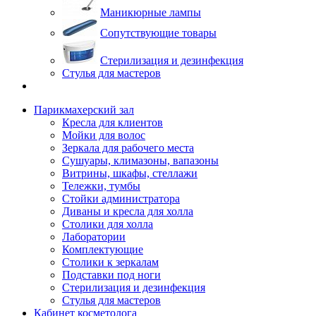
Маникюрные лампы
Сопутствующие товары
Стерилизация и дезинфекция
Стулья для мастеров
Парикмахерский зал
Кресла для клиентов
Мойки для волос
Зеркала для рабочего места
Сушуары, климазоны, вапазоны
Витрины, шкафы, стеллажи
Тележки, тумбы
Стойки администратора
Диваны и кресла для холла
Столики для холла
Лаборатории
Комплектующие
Столики к зеркалам
Подставки под ноги
Стерилизация и дезинфекция
Стулья для мастеров
Кабинет косметолога