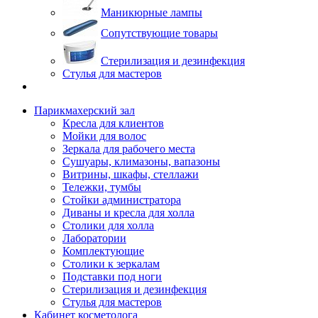
Маникюрные лампы
Сопутствующие товары
Стерилизация и дезинфекция
Стулья для мастеров
Парикмахерский зал
Кресла для клиентов
Мойки для волос
Зеркала для рабочего места
Сушуары, климазоны, вапазоны
Витрины, шкафы, стеллажи
Тележки, тумбы
Стойки администратора
Диваны и кресла для холла
Столики для холла
Лаборатории
Комплектующие
Столики к зеркалам
Подставки под ноги
Стерилизация и дезинфекция
Стулья для мастеров
Кабинет косметолога