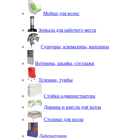
Мойки для волос
Зеркала для рабочего места
Сушуары, климазоны, вапазоны
Витрины, шкафы, стеллажи
Тележки, тумбы
Стойки администратора
Диваны и кресла для холла
Столики для холла
Лаборатории