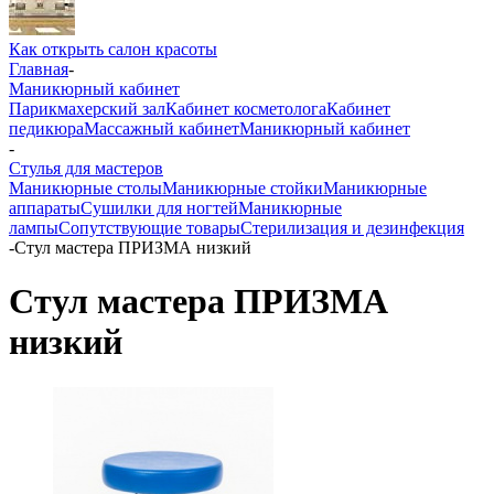
Как открыть салон красоты
Главная
-
Маникюрный кабинет
Парикмахерский зал
Кабинет косметолога
Кабинет
педикюра
Массажный кабинет
Маникюрный кабинет
-
Стулья для мастеров
Маникюрные столы
Маникюрные стойки
Маникюрные
аппараты
Сушилки для ногтей
Маникюрные
лампы
Сопутствующие товары
Стерилизация и дезинфекция
-
Стул мастера ПРИЗМА низкий
Стул мастера ПРИЗМА
низкий