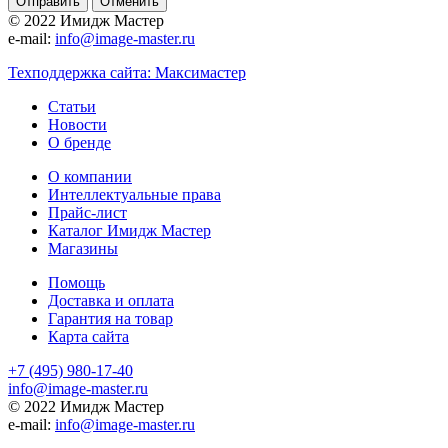
Отменить
© 2022 Имидж Мастер
e-mail:
info@image-master.ru
Техподдержка сайта: Максимастер
Статьи
Новости
О бренде
О компании
Интеллектуальные права
Прайс-лист
Каталог Имидж Мастер
Магазины
Помощь
Доставка и оплата
Гарантия на товар
Карта сайта
+7 (495) 980-17-40
info@image-master.ru
© 2022 Имидж Мастер
e-mail:
info@image-master.ru