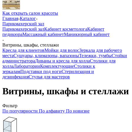
Как открыть салон красоты
Главная
-
Каталог
-
Парикмахерский зал
Парикмахерский зал
Кабинет косметолога
Кабинет
педикюра
Массажный кабинет
Маникюрный кабинет
-
Витрины, шкафы, стеллажи
Кресла для клиентов
Мойки для волос
Зеркала для рабочего
места
Сушуары, климазоны, вапазоны
Тележки, тумбы
Стойки
администратора
Диваны и кресла для холла
Столики для
холла
Лаборатории
Комплектующие
Столики к
зеркалам
Подставки под ноги
Стерилизация и
дезинфекция
Стулья для мастеров
Витрины, шкафы и стеллажи
Фильтр
По популярности
По алфавиту
По новизне