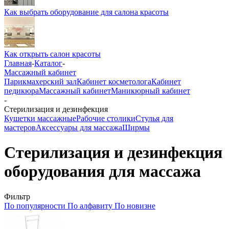
Как выбрать оборудование для салона красоты
Как открыть салон красоты
Главная
-
Каталог
-
Массажный кабинет
Парикмахерский зал
Кабинет косметолога
Кабинет
педикюра
Массажный кабинет
Маникюрный кабинет
-
Стерилизация и дезинфекция
Кушетки массажные
Рабочие столики
Стулья для
мастеров
Аксессуары для массажа
Ширмы
Стерилизация и дезинфекция
оборудования для массажа
Фильтр
По популярности
По алфавиту
По новизне