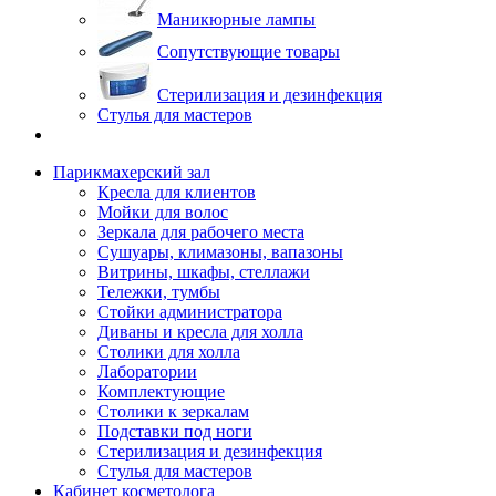
Маникюрные лампы
Сопутствующие товары
Стерилизация и дезинфекция
Стулья для мастеров
Парикмахерский зал
Кресла для клиентов
Мойки для волос
Зеркала для рабочего места
Сушуары, климазоны, вапазоны
Витрины, шкафы, стеллажи
Тележки, тумбы
Стойки администратора
Диваны и кресла для холла
Столики для холла
Лаборатории
Комплектующие
Столики к зеркалам
Подставки под ноги
Стерилизация и дезинфекция
Стулья для мастеров
Кабинет косметолога