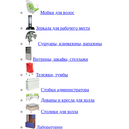
Мойки для волос
Зеркала для рабочего места
Сушуары, климазоны, вапазоны
Витрины, шкафы, стеллажи
Тележки, тумбы
Стойки администратора
Диваны и кресла для холла
Столики для холла
Лаборатории