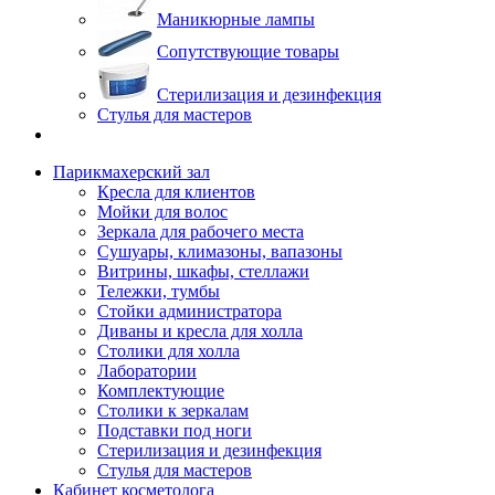
Маникюрные лампы
Сопутствующие товары
Стерилизация и дезинфекция
Стулья для мастеров
Парикмахерский зал
Кресла для клиентов
Мойки для волос
Зеркала для рабочего места
Сушуары, климазоны, вапазоны
Витрины, шкафы, стеллажи
Тележки, тумбы
Стойки администратора
Диваны и кресла для холла
Столики для холла
Лаборатории
Комплектующие
Столики к зеркалам
Подставки под ноги
Стерилизация и дезинфекция
Стулья для мастеров
Кабинет косметолога