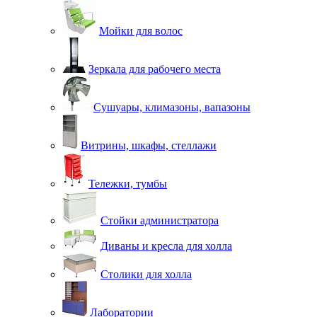
Мойки для волос
Зеркала для рабочего места
Сушуары, климазоны, вапазоны
Витрины, шкафы, стеллажи
Тележки, тумбы
Стойки администратора
Диваны и кресла для холла
Столики для холла
Лаборатории