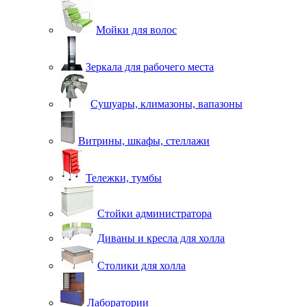
Мойки для волос
Зеркала для рабочего места
Сушуары, климазоны, вапазоны
Витрины, шкафы, стеллажи
Тележки, тумбы
Стойки администратора
Диваны и кресла для холла
Столики для холла
Лаборатории