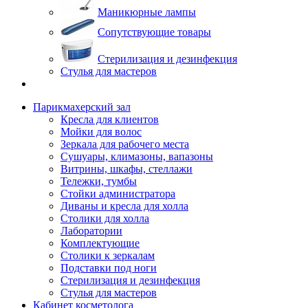
Маникюрные лампы
Сопутствующие товары
Стерилизация и дезинфекция
Стулья для мастеров
Парикмахерский зал
Кресла для клиентов
Мойки для волос
Зеркала для рабочего места
Сушуары, климазоны, вапазоны
Витрины, шкафы, стеллажи
Тележки, тумбы
Стойки администратора
Диваны и кресла для холла
Столики для холла
Лаборатории
Комплектующие
Столики к зеркалам
Подставки под ноги
Стерилизация и дезинфекция
Стулья для мастеров
Кабинет косметолога