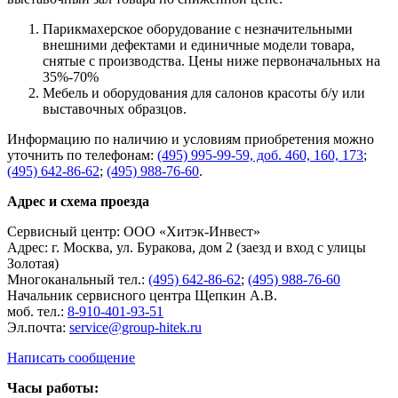
Парикмахерское оборудование с незначительными
внешними дефектами и единичные модели товара,
снятые с производства. Цены ниже первоначальных на
35%-70%
Мебель и оборудования для салонов красоты б/у или
выставочных образцов.
Информацию по наличию и условиям приобретения можно
уточнить по телефонам:
(495) 995-99-59, доб. 460, 160, 173
;
(495) 642-86-62
;
(495) 988-76-60
.
Адрес и схема проезда
Сервисный центр: ООО «Хитэк-Инвест»
Адрес: г. Москва, ул. Буракова, дом 2 (заезд и вход с улицы
Золотая)
Многоканальный тел.:
(495) 642-86-62
;
(495) 988-76-60
Начальник сервисного центра Щепкин А.В.
моб. тел.:
8-910-401-93-51
Эл.почта:
service@group-hitek.ru
Написать сообщение
Часы работы: