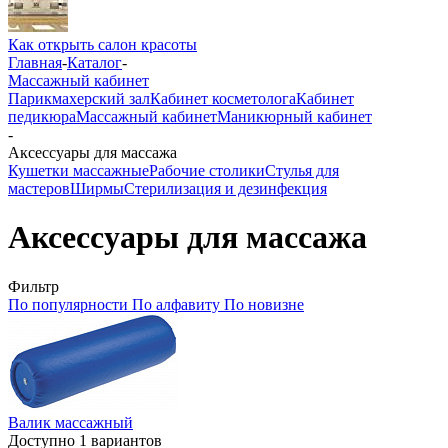
Как открыть салон красоты
Главная
-
Каталог
-
Массажный кабинет
Парикмахерский зал
Кабинет косметолога
Кабинет
педикюра
Массажный кабинет
Маникюрный кабинет
-
Аксессуары для массажа
Кушетки массажные
Рабочие столики
Стулья для
мастеров
Ширмы
Стерилизация и дезинфекция
Аксессуары для массажа
Фильтр
По популярности
По алфавиту
По новизне
Валик массажный
Доступно 1 вариантов