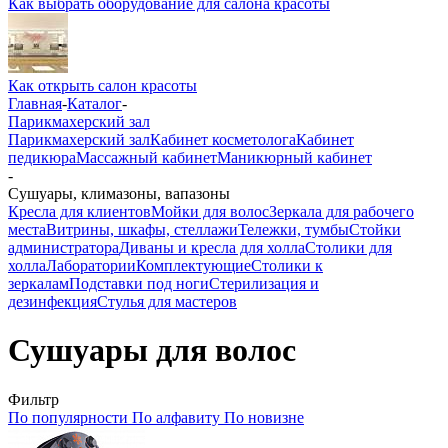
Как выбрать оборудование для салона красоты
Как открыть салон красоты
Главная
-
Каталог
-
Парикмахерский зал
Парикмахерский зал
Кабинет косметолога
Кабинет
педикюра
Массажный кабинет
Маникюрный кабинет
-
Сушуары, климазоны, вапазоны
Кресла для клиентов
Мойки для волос
Зеркала для рабочего
места
Витрины, шкафы, стеллажи
Тележки, тумбы
Стойки
администратора
Диваны и кресла для холла
Столики для
холла
Лаборатории
Комплектующие
Столики к
зеркалам
Подставки под ноги
Стерилизация и
дезинфекция
Стулья для мастеров
Сушуары для волос
Фильтр
По популярности
По алфавиту
По новизне