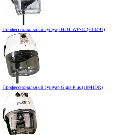
Профессиональный сушуар HOT WIND (E13491)
Профессиональный сушуар Gigia Plus (189HDR)