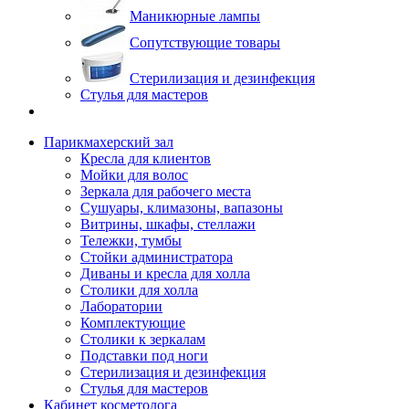
Маникюрные лампы
Сопутствующие товары
Стерилизация и дезинфекция
Стулья для мастеров
Парикмахерский зал
Кресла для клиентов
Мойки для волос
Зеркала для рабочего места
Сушуары, климазоны, вапазоны
Витрины, шкафы, стеллажи
Тележки, тумбы
Стойки администратора
Диваны и кресла для холла
Столики для холла
Лаборатории
Комплектующие
Столики к зеркалам
Подставки под ноги
Стерилизация и дезинфекция
Стулья для мастеров
Кабинет косметолога