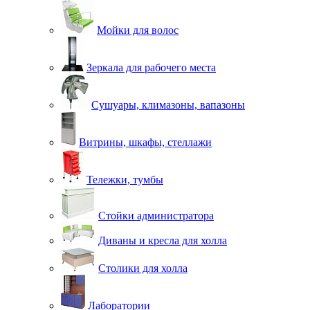
Мойки для волос
Зеркала для рабочего места
Сушуары, климазоны, вапазоны
Витрины, шкафы, стеллажи
Тележки, тумбы
Стойки администратора
Диваны и кресла для холла
Столики для холла
Лаборатории