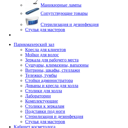
Маникюрные лампы
Сопутствующие товары
Стерилизация и дезинфекция
Стулья для мастеров
Парикмахерский зал
Кресла для клиентов
Мойки для волос
Зеркала для рабочего места
Сушуары, климазоны, вапазоны
Витрины, шкафы, стеллажи
Тележки, тумбы
Стойки администратора
Диваны и кресла для холла
Столики для холла
Лаборатории
Комплектующие
Столики к зеркалам
Подставки под ноги
Стерилизация и дезинфекция
Стулья для мастеров
Кабинет косметолога