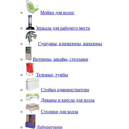
Мойки для волос
Зеркала для рабочего места
Сушуары, климазоны, вапазоны
Витрины, шкафы, стеллажи
Тележки, тумбы
Стойки администратора
Диваны и кресла для холла
Столики для холла
Лаборатории