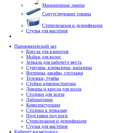
Маникюрные лампы
Сопутствующие товары
Стерилизация и дезинфекция
Стулья для мастеров
Парикмахерский зал
Кресла для клиентов
Мойки для волос
Зеркала для рабочего места
Сушуары, климазоны, вапазоны
Витрины, шкафы, стеллажи
Тележки, тумбы
Стойки администратора
Диваны и кресла для холла
Столики для холла
Лаборатории
Комплектующие
Столики к зеркалам
Подставки под ноги
Стерилизация и дезинфекция
Стулья для мастеров
Кабинет косметолога