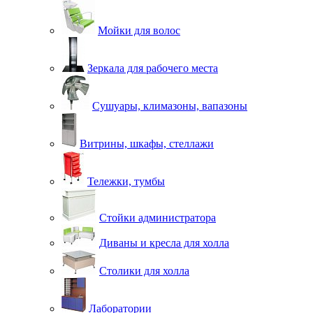
Мойки для волос
Зеркала для рабочего места
Сушуары, климазоны, вапазоны
Витрины, шкафы, стеллажи
Тележки, тумбы
Стойки администратора
Диваны и кресла для холла
Столики для холла
Лаборатории