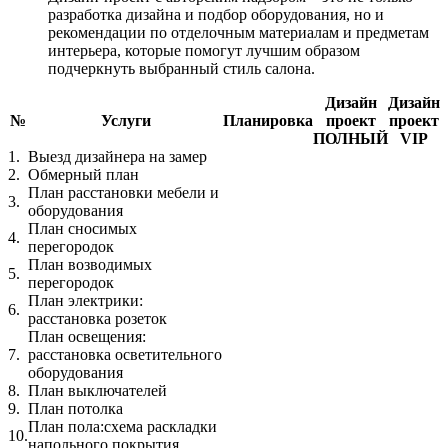
разработка дизайна и подбор оборудования, но и
рекомендации по отделочным материалам и предметам
интерьера, которые помогут лучшим образом
подчеркнуть выбранный стиль салона.
Дизайн
Дизайн
№
Услуги
Планировка
проект
проект
ПОЛНЫЙ
VIP
1.
Выезд дизайнера на замер
2.
Обмерный план
План расстановки мебели и
3.
оборудования
План сносимых
4.
перегородок
План возводимых
5.
перегородок
План электрики:
6.
расстановка розеток
План освещения:
7.
расстановка осветительного
оборудования
8.
План выключателей
9.
План потолка
План пола:схема раскладки
10.
напольного покрытия