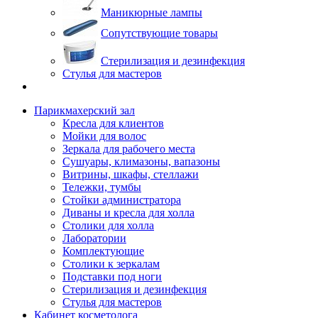
Маникюрные лампы
Сопутствующие товары
Стерилизация и дезинфекция
Стулья для мастеров
Парикмахерский зал
Кресла для клиентов
Мойки для волос
Зеркала для рабочего места
Сушуары, климазоны, вапазоны
Витрины, шкафы, стеллажи
Тележки, тумбы
Стойки администратора
Диваны и кресла для холла
Столики для холла
Лаборатории
Комплектующие
Столики к зеркалам
Подставки под ноги
Стерилизация и дезинфекция
Стулья для мастеров
Кабинет косметолога