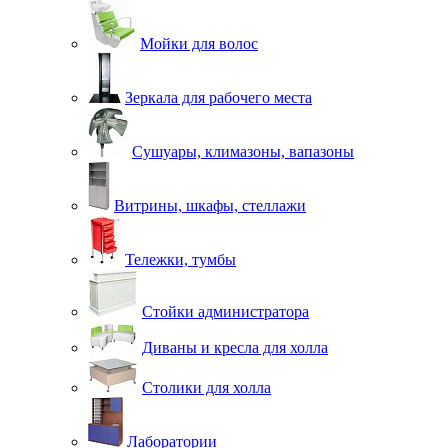
Мойки для волос
Зеркала для рабочего места
Сушуары, климазоны, вапазоны
Витрины, шкафы, стеллажи
Тележки, тумбы
Стойки администратора
Диваны и кресла для холла
Столики для холла
Лаборатории