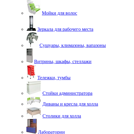
Мойки для волос
Зеркала для рабочего места
Сушуары, климазоны, вапазоны
Витрины, шкафы, стеллажи
Тележки, тумбы
Стойки администратора
Диваны и кресла для холла
Столики для холла
Лаборатории