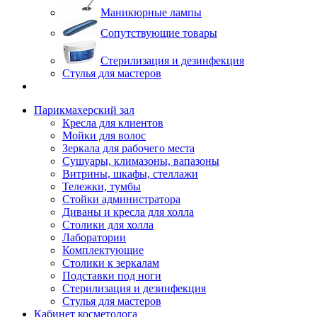
Маникюрные лампы
Сопутствующие товары
Стерилизация и дезинфекция
Стулья для мастеров
Парикмахерский зал
Кресла для клиентов
Мойки для волос
Зеркала для рабочего места
Сушуары, климазоны, вапазоны
Витрины, шкафы, стеллажи
Тележки, тумбы
Стойки администратора
Диваны и кресла для холла
Столики для холла
Лаборатории
Комплектующие
Столики к зеркалам
Подставки под ноги
Стерилизация и дезинфекция
Стулья для мастеров
Кабинет косметолога