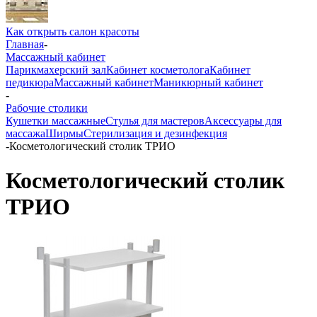
Как открыть салон красоты
Главная
-
Массажный кабинет
Парикмахерский зал
Кабинет косметолога
Кабинет
педикюра
Массажный кабинет
Маникюрный кабинет
-
Рабочие столики
Кушетки массажные
Стулья для мастеров
Аксессуары для
массажа
Ширмы
Стерилизация и дезинфекция
-
Косметологический столик ТРИО
Косметологический столик
ТРИО