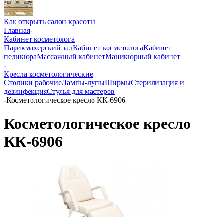
Как открыть салон красоты
Главная
-
Кабинет косметолога
Парикмахерский зал
Кабинет косметолога
Кабинет
педикюра
Массажный кабинет
Маникюрный кабинет
-
Кресла косметологические
Столики рабочие
Лампы-лупы
Ширмы
Стерилизация и
дезинфекция
Стулья для мастеров
-
Косметологическое кресло КК-6906
Косметологическое кресло
КК-6906