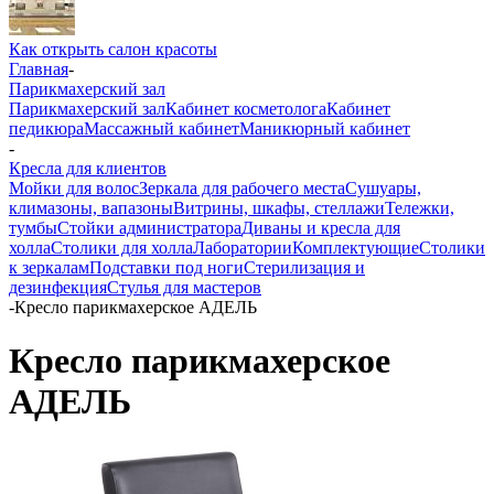
Как открыть салон красоты
Главная
-
Парикмахерский зал
Парикмахерский зал
Кабинет косметолога
Кабинет
педикюра
Массажный кабинет
Маникюрный кабинет
-
Кресла для клиентов
Мойки для волос
Зеркала для рабочего места
Сушуары,
климазоны, вапазоны
Витрины, шкафы, стеллажи
Тележки,
тумбы
Стойки администратора
Диваны и кресла для
холла
Столики для холла
Лаборатории
Комплектующие
Столики
к зеркалам
Подставки под ноги
Стерилизация и
дезинфекция
Стулья для мастеров
-
Кресло парикмахерское АДЕЛЬ
Кресло парикмахерское
АДЕЛЬ