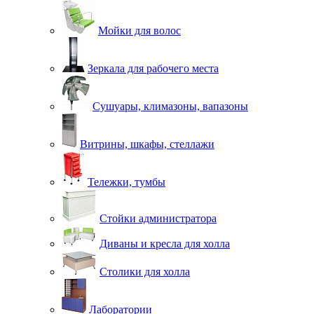
Мойки для волос
Зеркала для рабочего места
Сушуары, климазоны, вапазоны
Витрины, шкафы, стеллажи
Тележки, тумбы
Стойки администратора
Диваны и кресла для холла
Столики для холла
Лаборатории