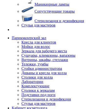
Маникюрные лампы
Сопутствующие товары
Стерилизация и дезинфекция
Стулья для мастеров
Парикмахерский зал
Кресла для клиентов
Мойки для волос
Зеркала для рабочего места
Сушуары, климазоны, вапазоны
Витрины, шкафы, стеллажи
Тележки, тумбы
Стойки администратора
Диваны и кресла для холла
Столики для холла
Лаборатории
Комплектующие
Столики к зеркалам
Подставки под ноги
Стерилизация и дезинфекция
Стулья для мастеров
Кабинет косметолога