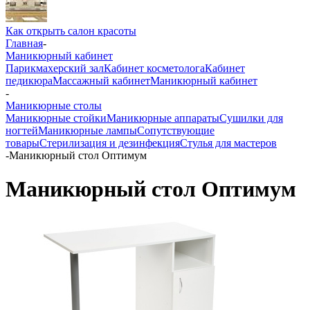
Как открыть салон красоты
Главная
-
Маникюрный кабинет
Парикмахерский зал
Кабинет косметолога
Кабинет
педикюра
Массажный кабинет
Маникюрный кабинет
-
Маникюрные столы
Маникюрные стойки
Маникюрные аппараты
Сушилки для
ногтей
Маникюрные лампы
Сопутствующие
товары
Стерилизация и дезинфекция
Стулья для мастеров
-
Маникюрный стол Оптимум
Маникюрный стол Оптимум