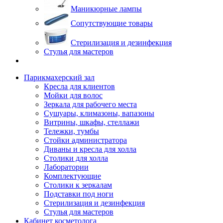
Маникюрные лампы
Сопутствующие товары
Стерилизация и дезинфекция
Стулья для мастеров
Парикмахерский зал
Кресла для клиентов
Мойки для волос
Зеркала для рабочего места
Сушуары, климазоны, вапазоны
Витрины, шкафы, стеллажи
Тележки, тумбы
Стойки администратора
Диваны и кресла для холла
Столики для холла
Лаборатории
Комплектующие
Столики к зеркалам
Подставки под ноги
Стерилизация и дезинфекция
Стулья для мастеров
Кабинет косметолога