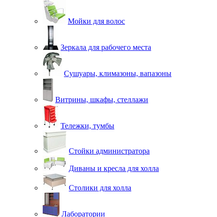
Мойки для волос
Зеркала для рабочего места
Сушуары, климазоны, вапазоны
Витрины, шкафы, стеллажи
Тележки, тумбы
Стойки администратора
Диваны и кресла для холла
Столики для холла
Лаборатории