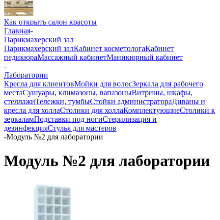
Как открыть салон красоты
Главная
-
Парикмахерский зал
Парикмахерский зал
Кабинет косметолога
Кабинет
педикюра
Массажный кабинет
Маникюрный кабинет
-
Лаборатории
Кресла для клиентов
Мойки для волос
Зеркала для рабочего
места
Сушуары, климазоны, вапазоны
Витрины, шкафы,
стеллажи
Тележки, тумбы
Стойки администратора
Диваны и
кресла для холла
Столики для холла
Комплектующие
Столики к
зеркалам
Подставки под ноги
Стерилизация и
дезинфекция
Стулья для мастеров
-
Модуль №2 для лаборатории
Модуль №2 для лаборатории