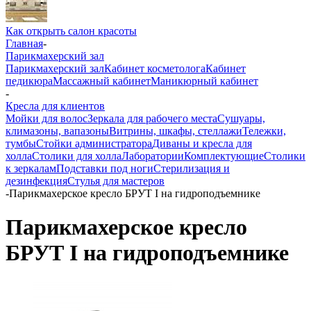
Как открыть салон красоты
Главная
-
Парикмахерский зал
Парикмахерский зал
Кабинет косметолога
Кабинет
педикюра
Массажный кабинет
Маникюрный кабинет
-
Кресла для клиентов
Мойки для волос
Зеркала для рабочего места
Сушуары,
климазоны, вапазоны
Витрины, шкафы, стеллажи
Тележки,
тумбы
Стойки администратора
Диваны и кресла для
холла
Столики для холла
Лаборатории
Комплектующие
Столики
к зеркалам
Подставки под ноги
Стерилизация и
дезинфекция
Стулья для мастеров
-
Парикмахерское кресло БРУТ I на гидроподъемнике
Парикмахерское кресло
БРУТ I на гидроподъемнике