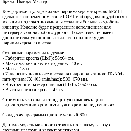
Бренд:
Имидж Мастер
Комфортное и ультрамодное парикмахерское кресло БРУТ I
сделано в современном стиле LOFT и оборудовано удобными
мягкими подлокотниками для создания большего удобства
клиенту. Изделие будет прекрасным дополнением для
интерьера салона любого уровня. Также изделие имеет
дополнительную опцию - стильную подножку для
парикмахерского кресла.
Основные параметры изделия:
• Габариты кресла (ШxГ): 58x64 см.
• Максимальный вес на изделие: 140 кг.
• Масса: 18 кг.
• Изменения по высоте кресла на гидроподъемнике JX-A04 с
пятилучьем JX-403 (min/max): 530 -670 мм.
• Внутренний размер сиденья (ШхГ): 50x50 см.
• Высота спинки кресла: 42 см.
Стоимость указана за стандартную комплектацию:
гидроподъемник хром, пятилучье хром на подпятниках.
Складская программа цветов: черный 600.
Данную модель можно изготовить по вашему заказу с
другими цветами и характеристиками.