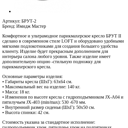
Артикул:
БРУТ-2
Бренд:
Имидж Мастер
Комфортное и ультрамодное парикмахерское кресло БРУТ II
сделано в современном стиле LOFT и оборудовано удобными
мягкими подлокотниками для создания большего удобства
клиенту. Изделие будет прекрасным дополнением для
интерьера салона любого уровня. Также изделие имеет
дополнительную опцию -стильную подножку для
парикмахерского кресла.
Основные параметры изделия:
• Габариты кресла (ШxГ): 63x64 см.
• Максимальный вес на изделие: 140 кг.
• Масса: 18 кг.
• Изменения по высоте кресла с гидроподъемником JX-A04 и
пятилучьем JX-403 (min/max): 530 -670 мм.
• Внутренний размер сиденья (ШхГ): 50x50 см.
• Высота спинки: 42 см.
Стоимость указана за стандартное исполнение:
гидроподъемник хром, пятилучье хром на подпятниках.