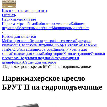
Как открыть салон красоты
Главная
-
Парикмахерский зал
Парикмахерский зал
Кабинет косметолога
Кабинет
педикюра
Массажный кабинет
Маникюрный кабинет
-
Кресла для клиентов
Мойки для волос
Зеркала для рабочего места
Сушуары,
климазоны, вапазоны
Витрины, шкафы, стеллажи
Тележки,
тумбы
Стойки администратора
Диваны и кресла для
холла
Столики для холла
Лаборатории
Комплектующие
Столики
к зеркалам
Подставки под ноги
Стерилизация и
дезинфекция
Стулья для мастеров
-
Парикмахерское кресло БРУТ II на гидроподъемнике
Парикмахерское кресло
БРУТ II на гидроподъемнике