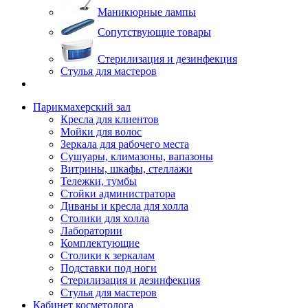
Маникюрные лампы
Сопутствующие товары
Стерилизация и дезинфекция
Стулья для мастеров
Парикмахерский зал
Кресла для клиентов
Мойки для волос
Зеркала для рабочего места
Сушуары, климазоны, вапазоны
Витрины, шкафы, стеллажи
Тележки, тумбы
Стойки администратора
Диваны и кресла для холла
Столики для холла
Лаборатории
Комплектующие
Столики к зеркалам
Подставки под ноги
Стерилизация и дезинфекция
Стулья для мастеров
Кабинет косметолога