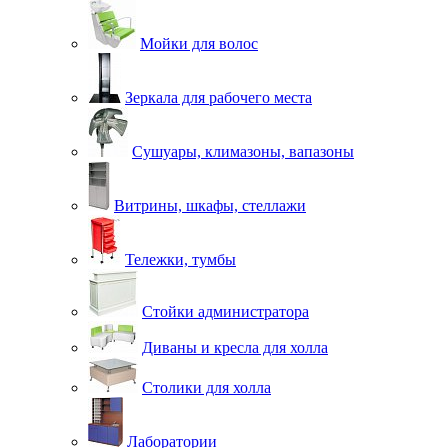
Мойки для волос
Зеркала для рабочего места
Сушуары, климазоны, вапазоны
Витрины, шкафы, стеллажи
Тележки, тумбы
Стойки администратора
Диваны и кресла для холла
Столики для холла
Лаборатории