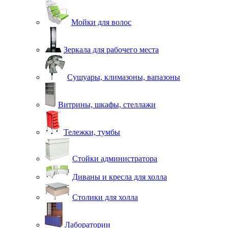
Мойки для волос
Зеркала для рабочего места
Сушуары, климазоны, вапазоны
Витрины, шкафы, стеллажи
Тележки, тумбы
Стойки администратора
Диваны и кресла для холла
Столики для холла
Лаборатории