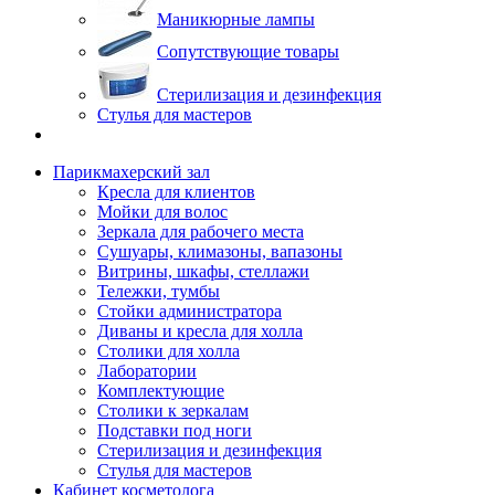
Маникюрные лампы
Сопутствующие товары
Стерилизация и дезинфекция
Стулья для мастеров
Парикмахерский зал
Кресла для клиентов
Мойки для волос
Зеркала для рабочего места
Сушуары, климазоны, вапазоны
Витрины, шкафы, стеллажи
Тележки, тумбы
Стойки администратора
Диваны и кресла для холла
Столики для холла
Лаборатории
Комплектующие
Столики к зеркалам
Подставки под ноги
Стерилизация и дезинфекция
Стулья для мастеров
Кабинет косметолога