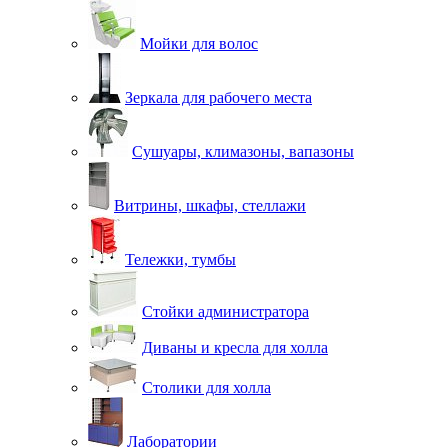
Мойки для волос
Зеркала для рабочего места
Сушуары, климазоны, вапазоны
Витрины, шкафы, стеллажи
Тележки, тумбы
Стойки администратора
Диваны и кресла для холла
Столики для холла
Лаборатории