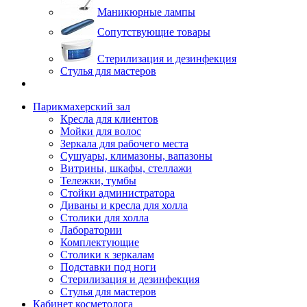
Маникюрные лампы
Сопутствующие товары
Стерилизация и дезинфекция
Стулья для мастеров
Парикмахерский зал
Кресла для клиентов
Мойки для волос
Зеркала для рабочего места
Сушуары, климазоны, вапазоны
Витрины, шкафы, стеллажи
Тележки, тумбы
Стойки администратора
Диваны и кресла для холла
Столики для холла
Лаборатории
Комплектующие
Столики к зеркалам
Подставки под ноги
Стерилизация и дезинфекция
Стулья для мастеров
Кабинет косметолога